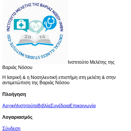
Ι
νστιτούτο
Μ
ελέτης της
Β
αριάς
Ν
όσου
Η Ιατρική & η Νοσηλευτική επιστήμη στη μελέτη & στην
αντιμετώπιση της Βαριάς Νόσου
Πλοήγηση
Αρχική
Ινστιτούτο
Βιβλία
Συνέδρια
Επικοινωνία
Λογαριασμός
Σύνδεση