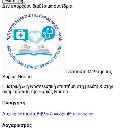
Αναζήτηση
Δεν υπάρχουν διαθέσιμα συνέδρια.
Ι
νστιτούτο
Μ
ελέτης της
Β
αριάς
Ν
όσου
Η Ιατρική & η Νοσηλευτική επιστήμη στη μελέτη & στην
αντιμετώπιση της Βαριάς Νόσου
Πλοήγηση
Αρχική
Ινστιτούτο
Βιβλία
Συνέδρια
Επικοινωνία
Λογαριασμός